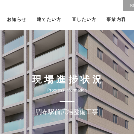
お
建てたい方
直したい方
お知らせ
事業内容
現場進捗状況
Progress information
調布駅前広場整備工事