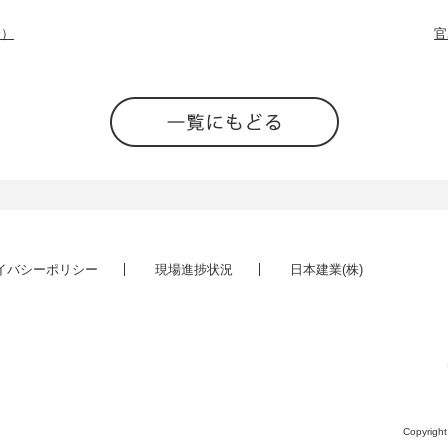
分）
官
イバシーポリシー
現場進捗状況
日本建業(株)
Copyrigh