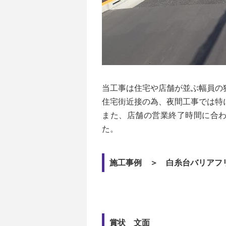
当工事は住宅や店舗が並ぶ幅員の
住宅街近接の為、夜間工事では特
また、店舗の営業終了時間に合
た。
施工事例 ＞ 白糸台バリアフ
賞状 文面