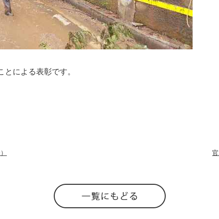
ことによる表彰です。
分）
官