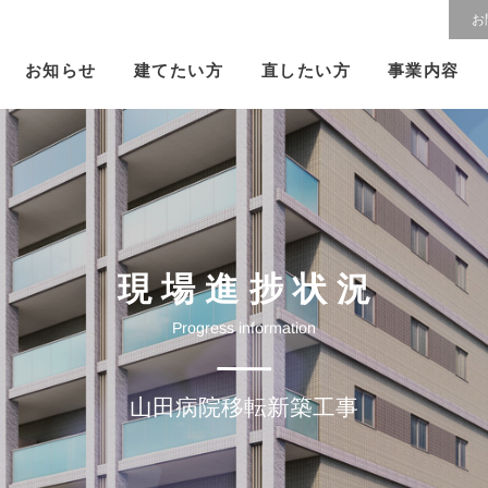
お
建てたい方
直したい方
お知らせ
事業内容
現場進捗状況
Progress information
山田病院移転新築工事