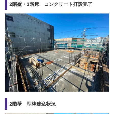
2階壁・3階床 コンクリート打設完了
2階壁 型枠建込状況